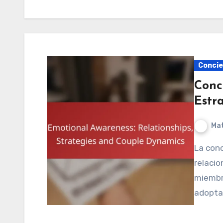
Concie
Conc
Estr
Mat
La conciencia emocional es clave para mejorar las
relacio
miembr
adopta