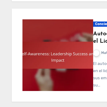
Concie
Auto
el L
Mat
El autoconocimiento es un pilar esencial para el éxito
en el l
sus emo
su…