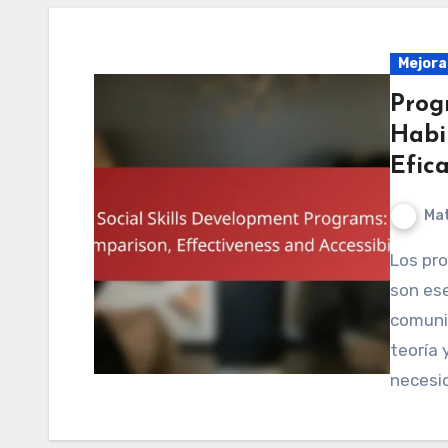
Mejoran
Prog
Habi
Efica
Mat
Los programas de desarrollo de habilidades sociales
son ese
comunic
teoría 
necesi