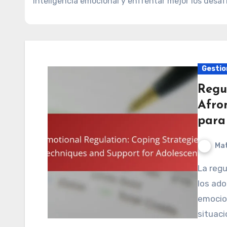
inteligencia emocional y enfrentar mejor los desafío
Gestio
Regu
Afro
para
Mat
La regulación emocional es crucial para el desarrollo de
los ado
emocio
situaci