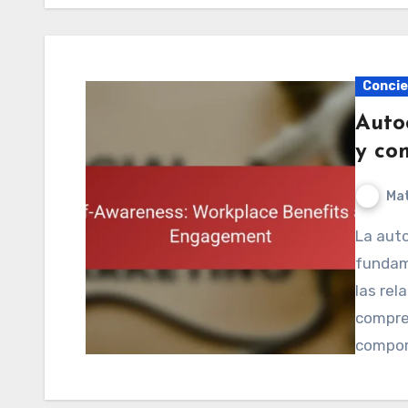
Concie
Autoc
y co
Mat
La autoconciencia en el lugar de trabajo es
fundame
las rel
compre
compor