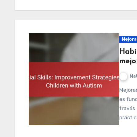
Mejoran
Habil
mejo
Mat
Mejorar las habilidades sociales en niños con autismo
es fund
través 
práctic