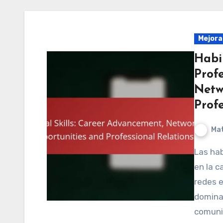
Mejoran
Habi
Prof
Netw
Profe
Mat
Las habilidades sociales son cruciales para el avance
en la c
redes e
domina
comuni