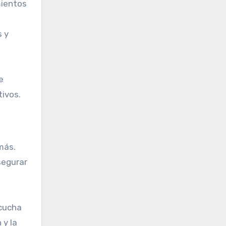
mientos
s y
e
tivos.
más.
segurar
scucha
 y la