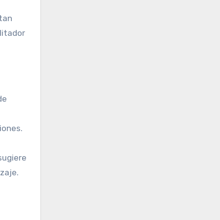
ntan
litador
de
iones.
 sugiere
zaje.