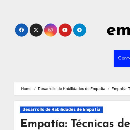
Skip
to
content
em
Cont
Home
Desarrollo de Habilidades de Empatía
Empatía: 
Desarrollo de Habilidades de Empatía
Empatía: Técnicas d