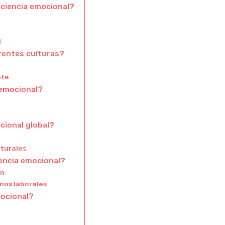
nciencia emocional?
l
rentes culturas?
nte
 emocional?
cional global?
lturales
encia emocional?
an
rnos laborales
mocional?