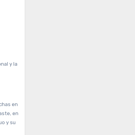
nal y la
uchas en
aste, en
uo y su