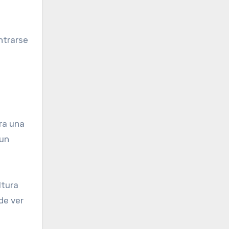
ntrarse
ra una
 un
ltura
de ver