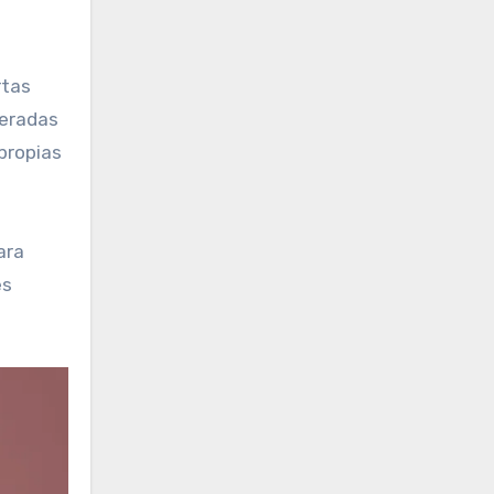
rtas
deradas
propias
ara
es