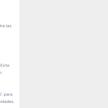
tre las
 Este
n
”, para
sidades.