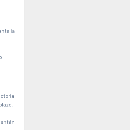
enta la
o
ictoria
plazo.
 Mantén