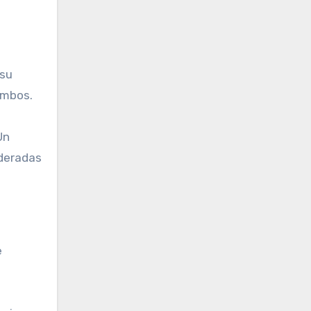
 su
ambos.
Un
ideradas
e